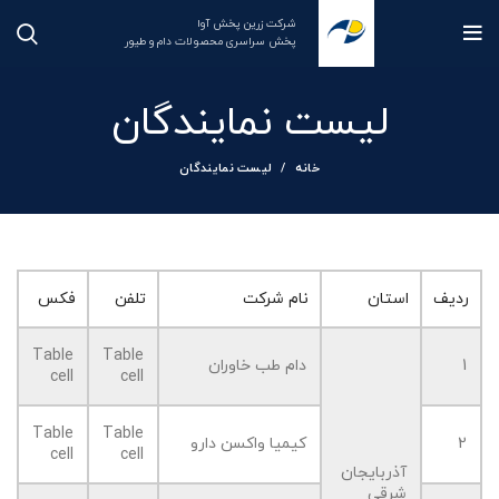
شرکت زرین پخش آوا
پخش سراسری محصولات دام و طیور
لیست نمایندگان
خانه
لیست نمایندگان
ردیف
استان
نام شرکت
تلفن
فکس
Table
Table
1
دام طب خاوران
cell
cell
Table
Table
2
کیمیا واکسن دارو
cell
cell
آذربایجان
شرقی