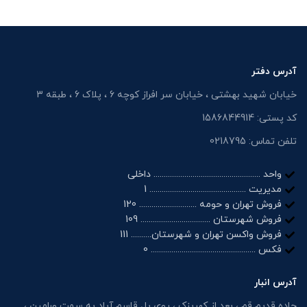
آدرس دفتر
خیابان شهید بهشتی ، خیابان سر افراز کوچه 6 ، پلاک 6 ، طبقه 3
کد پستی: 1586844914
تلفن تماس: 0218795
واحد .................................................... داخلی
مدیریت ............................................... 1
فروش تهران و حومه ............................ 120
فروش شهرستان .................................. 109
فروش واکسن تهران و شهرستان.......... 111
فکس ................................................... 0
آدرس انبار
جاده قدیم قم ، بعد از کهریزک ، روی پل قاسم آباد به سمت ورامین ،