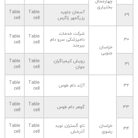
چهارمحال
بختیاری
آسمان جاوید
Table
Table
29
یزرگمهر زاگرس
cell
cell
شرکت خدمات
Table
Table
30
دامپزشکی سرو دام
cell
cell
بیرجند
خراسان
جنوبی
رویش کیمیاگران
Table
Table
31
جوان
cell
cell
Table
Table
32
آژند دام طوس
cell
cell
Table
Table
33
گوهر دام طوس
cell
cell
خراسان
تاو گستران نوید
Table
Table
34
رضوی
آذرخش
cell
cell