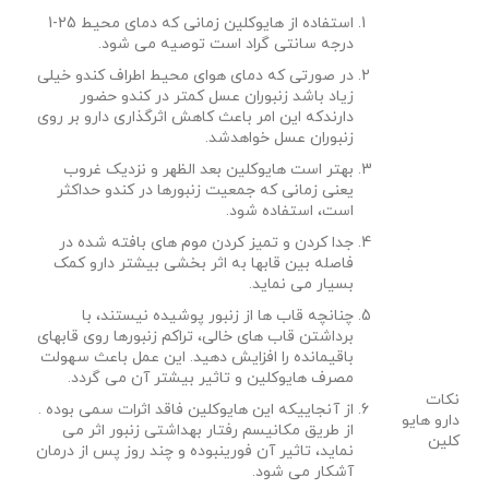
استفاده از هایوکلین زمانی که دمای محیط 25-1
درجه سانتی گراد است توصیه می شود.
در صورتی که دمای هوای محیط اطراف کندو خیلی
زیاد باشد زنبوران عسل کمتر در کندو حضور
دارندکه این امر باعث کاهش اثرگذاری دارو بر روی
زنبوران عسل خواهدشد.
بهتر است هایوکلین بعد الظهر و نزدیک غروب
یعنی زمانی که جمعیت زنبورها در کندو حداکثر
است، استفاده شود.
جدا کردن و تمیز کردن موم های بافته شده در
فاصله بین قابها به اثر بخشی بیشتر دارو کمک
بسیار می نماید.
چنانچه قاب ها از زنبور پوشیده نیستند، با
برداشتن قاب های خالی، تراکم زنبورها روی قابهای
باقیمانده را افزایش دهید. این عمل باعث سهولت
مصرف هایوکلین و تاثیر بیشتر آن می گردد.
نکات
از آنجاییکه این هایوکلین فاقد اثرات سمی بوده .
دارو هایو
از طریق مکانیسم رفتار بهداشتی زنبور اثر می
کلین
نماید، تاثیر آن فورینبوده و چند روز پس از درمان
آشکار می شود.