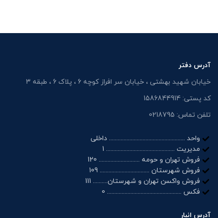
آدرس دفتر
خیابان شهید بهشتی ، خیابان سر افراز کوچه 6 ، پلاک 6 ، طبقه 3
کد پستی: 1586844914
تلفن تماس: 0218795
واحد .................................................... داخلی
مدیریت ............................................... 1
فروش تهران و حومه ............................ 120
فروش شهرستان .................................. 109
فروش واکسن تهران و شهرستان.......... 111
فکس ................................................... 0
آدرس انبار