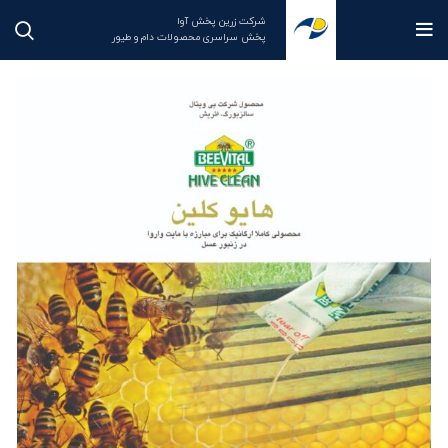
شرکت زرین پخش آوا
پخش سراسری محصولات دام و طیور