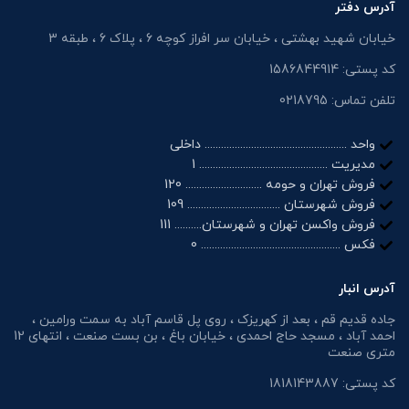
آدرس دفتر
خیابان شهید بهشتی ، خیابان سر افراز کوچه 6 ، پلاک 6 ، طبقه 3
کد پستی: 1586844914
تلفن تماس: 0218795
واحد .................................................... داخلی
مدیریت ............................................... 1
فروش تهران و حومه ............................ 120
فروش شهرستان .................................. 109
فروش واکسن تهران و شهرستان.......... 111
فکس ................................................... 0
آدرس انبار
جاده قدیم قم ، بعد از کهریزک ، روی پل قاسم آباد به سمت ورامین ،
احمد آباد ، مسجد حاج احمدی ، خیابان باغ ، بن بست صنعت ، انتهای 12
متری صنعت
کد پستی: 1818143887