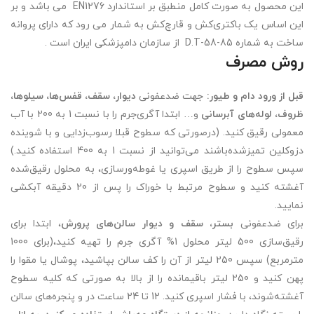
این محصول به صورت کامل منطبق بر استاندارد EN1276 می باشد و بر
این اساس یک باکتری‌کش و قارچ‌کش به شمار می رود که دارای پروانه
ساخت به شماره 85-58-D.T از سازمان دامپزشکی ایران است .
روش مصرف
قبل از ورود دام و طیور:
جهت ضدعفونی
دیوار، سقف، قفس‌ها، سیلوها،
ظروف، لوله‌های آبرسانی
و… ابتدا آگری‌جرم را با نسبت 1 به 200 با آب
معمولی رقیق کنید. (درصورتی که سطوح قبلا رسوب‌زدایی و با شوینده
دزوکلین تمیزشده‌باشند می‌توانید از نسبت 1 به 400 استفاده کنید.)
سپس سطوح را از طریق اسپری یا غوطه‌ورسازی، به محلول رقیق‌شده
آغشته کنید و سطوح مرتبط با خوراک را پس از 20 دقیقه آبکشی
نمایید.
برای ضدعفونی
بستر، سقف و دیوار سالن‌های پرورش
، ابتدا برای
رقیق‌سازی 500 لیتر محلول 1% آگری جرم را تهیه کنید،(برای 1000
مترمربع) سپس 250 لیتر از آن را کف سالن بپاشید، پوشال یا مقوا را
پهن کنید و 250 لیتر باقیمانده را از بالا به صورتی که کلیه سطوح
آغشته‌شوند، با فشار اسپری کنید. 12 تا 24 ساعت در و پنجره‌های سالن