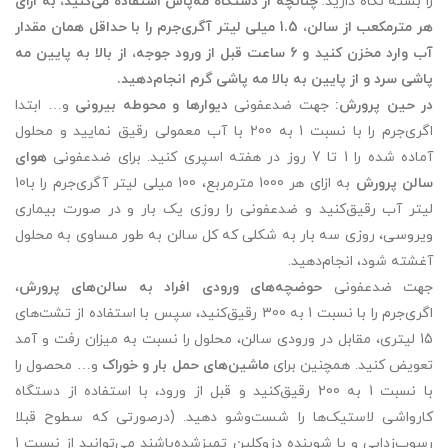
را بسته نگاه دارید.
چنانچه از دستگاه مه‌پاش استفاده می‌کنید، به ازای
هر مترمکعب از سالن، 1.5 میلی لیتر آگری‌جرم را با حداقل همان مقدار
آب وارد مخزن کنید و 6 ساعت قبل از ورود جوجه، از بالا به پایین مه
پاشی سرد و از پایین به بالا مه پاشی گرم انجام‌دهید.
در حین پرورش:
جهت ضدعفونی
دیوارها و محوطه بیرونی
و… ابتدا
اگری‌جرم را با نسبت 1 به 200 با آب معمولی رقیق نمایید و محلول
آماده شده را 1 تا 7 روز در هفته اسپری کنید. برای ضدعفونی
هوای
سالن پرورش
به ازای هر 1000 مترمربع، 100 میلی لیتر آگری‌جرم را با10
لیتر آب رقیق‌کنید و ضدعفونی را روزی یک بار و در صورت بیماری
ویروسی، روزی سه بار به شکلی که کل سالن به طور مساوی به محلول
آغشته شود، انجام‌دهید.
جهت ضدعفونی
حوضچه‌های ورودی افراد به سالن‌های پرورش
،
اگری‌جرم را با نسبت 1 به 300 رقیق‌کنید، سپس با استفاده از تشت‌های
15 لیتری، مقابل در ورودی سالن، محلول را نسبت به میزان رفت و آمد
تعویض کنید. همچنین برای
ماشین‌های حمل بار و خوراک
و… محصول را
با نسبت 1 به 200 رقیق‌کنید و قبل از ورود، با استفاده از دستگاه
کارواشی لاستیک‌ها را شست‌وشو دهید. (درصورتی که سطوح قبلا
رسوب‌زدایی و با شوینده دزوکلین تمیزشده‌باشند می‌توانید از نسبت 1