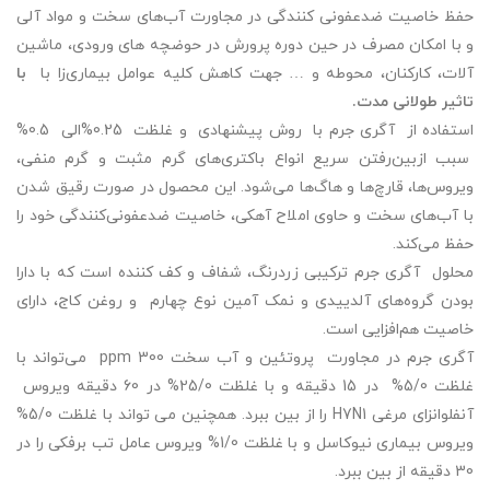
حفظ خاصیت ضدعفونی کنندگی در مجاورت آب‌های سخت و مواد آلی
و با امکان مصرف در حین دوره پرورش در حوضچه های ورودی، ماشین
آلات، کارکنان، محوطه و … جهت کاهش کلیه عوامل بیماری‌زا با
با
تاثیر طولانی مدت.
استفاده از آگری جرم با روش پیشنهادی و غلظت 0.25%الی 0.5%
سبب ازبین‌رفتن سریع انواع باکتری‌های گرم مثبت و گرم منفی،
ویروس‌ها، قارچ‌ها و هاگ‌ها می‌شود. این محصول در صورت رقیق شدن
با آب‌های سخت و حاوی املاح آهکی، خاصیت ضدعفونی‌کنندگی خود را
حفظ می‌کند.
محلول آگری جرم ترکیبی زردرنگ، شفاف و کف کننده است که با دارا
بودن گروه‌های آلدییدی و نمک آمین نوع چهارم و روغن کاج، دارای
خاصیت هم‌افزایی است.
آگری جرم در مجاورت پروتئین و آب سخت 300 ppm می‌تواند با
غلظت 5/0% در 15 دقیقه و با غلظت 25/0% در 60 دقیقه ویروس
آنفلوانزای مرغی H7N1 را از بین ببرد. همچنین می تواند با غلظت 5/0%
ویروس بیماری نیوکاسل و با غلظت 1/0% ویروس عامل تب برفکی را در
30 دقیقه از بین ببرد.