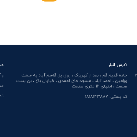
آدرس انبار
دس
جاده قدیم قم ، بعد از کهریزک ، روی پل قاسم آباد به سمت
وا
ورامین ، احمد آباد ، مسجد حاج احمدی ، خیابان باغ ، بن بست
مح
صنعت ، انتهای 12 متری صنعت
تم
کد پستی: 1818143887