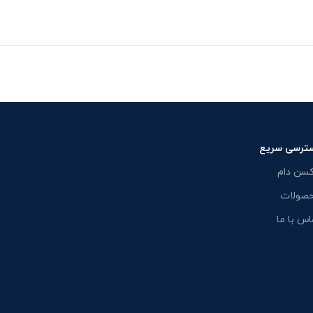
ترسی سریع
کسن دام
صولات
اس با ما