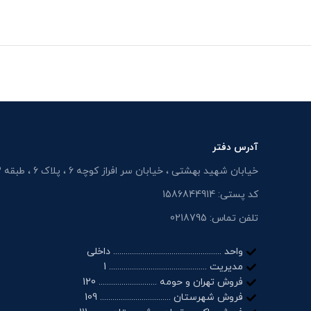
آدرس دفتر
خیابان شهید بهشتی ، خیابان سر افراز کوچه 6 ، پلاک 6 ، طبقه 3
کد پستی: 1586844914
تلفن تماس: 0218795
واحد .................................................... داخلی
مدیریت ............................................... 1
فروش تهران و حومه ............................ 120
فروش شهرستان .................................. 109