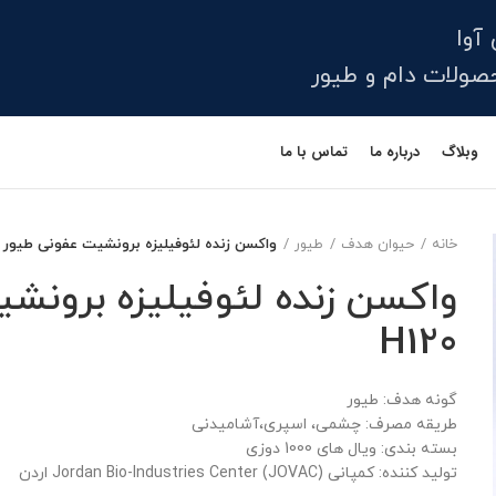
آوا
لات دام و طیور
وبلاگ
درباره ما
تماس با ما
خانه
حیوان هدف
طیور
واکسن زنده لئوفیلیزه برونشیت عفونی طیور سوی
واکسن زنده لئوفیلیزه برونش
H120
گونه هدف: طیور
طریقه مصرف: چشمی، اسپری،آشامیدنی
بسته بندی: ویال های 1000 دوزی
تولید کننده:
کمپانی
Jordan Bio-Industries Center (JOVAC)
اردن