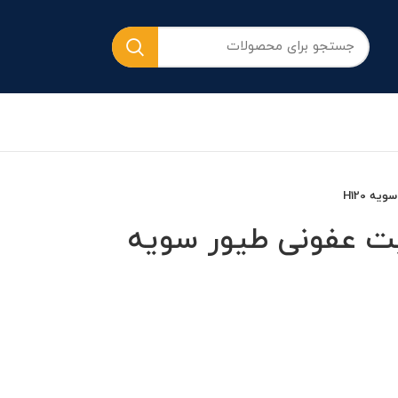
ه H120
یت عفونی طیور سویه