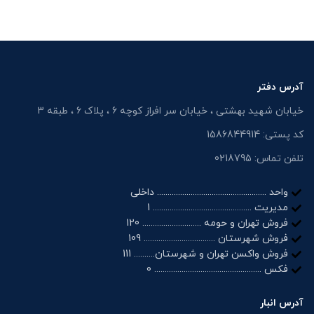
آدرس دفتر
خیابان شهید بهشتی ، خیابان سر افراز کوچه 6 ، پلاک 6 ، طبقه 3
کد پستی: 1586844914
تلفن تماس: 0218795
واحد .................................................... داخلی
مدیریت ............................................... 1
فروش تهران و حومه ............................ 120
فروش شهرستان .................................. 109
فروش واکسن تهران و شهرستان.......... 111
فکس ................................................... 0
آدرس انبار