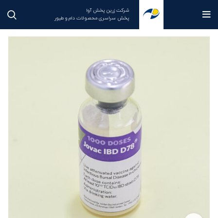
شرکت زرین پخش آوا
پخش سراسری محصولات دام و طیور