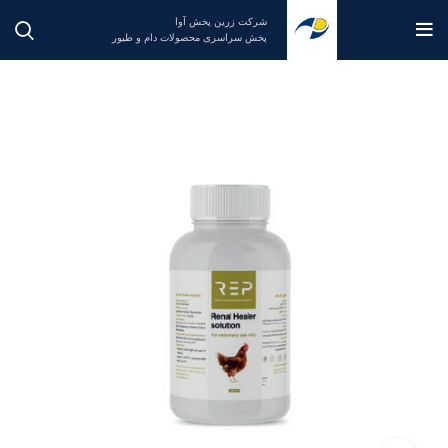
شرکت زرین پخش آوا
پخش سراسری محصولات دام و طیور