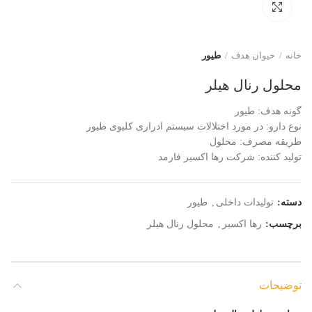
برای بزرگنمایی کلیک کنید
خانه
حیوان هدف
طیور
محلول رنال هیلر
گونه هدف: طیور
نوع دارو: در مورد اختلالات سیستم ادراری کلیوی طیور
طریقه مصرف: محلول
تولید کننده: شرکت رها اکسیر فارمد
دسته:
تولیدات داخلی
,
طیور
برچسب:
رها اکسیر
,
محلول رنال هیلر
توضیحات