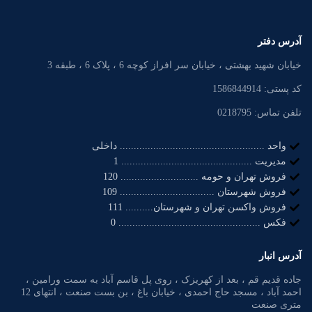
آدرس دفتر
خیابان شهید بهشتی ، خیابان سر افراز کوچه 6 ، پلاک 6 ، طبقه 3
کد پستی: 1586844914
تلفن تماس: 0218795
واحد .................................................... داخلی
مدیریت ............................................... 1
فروش تهران و حومه ............................ 120
فروش شهرستان .................................. 109
فروش واکسن تهران و شهرستان.......... 111
فکس ................................................... 0
آدرس انبار
جاده قدیم قم ، بعد از کهریزک ، روی پل قاسم آباد به سمت ورامین ،
احمد آباد ، مسجد حاج احمدی ، خیابان باغ ، بن بست صنعت ، انتهای 12
متری صنعت