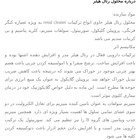
درباره محلول رنال هیلر
مواد سازنده:
محلول رنال هیلر حاوی انواع ترکیبات renal cleaner به ویژه عصاره کنگر
فرنگی، پروپیلن گلیکول، سوربیتول، سولفات منیزیم، کلرید پتاسیم و بی
کربنات سدیم می باشد.
مکانیسم اثر:
ترکیبات دارویی فعال در رنال هیلر مدر و افزایش دهنده اشتها بوده و
باعث افزایش ساخت، ترشح صفرا و با امولسیفه کردن چربی باعث هضم
بهتر چربی موجود در خوراک می شوند که درنتیجه باعث کاهش ضریب
تبدیل خوراک خواهد شد. پروپیلن گلایکول به عنوان یک منبع انرژی برای
جوجه ها مطرح است. این ماده به دلیل خواص گلایکوژنیک خود در درمان
بیماری کلیوی موثر است.
منیزیم سولفات به عنوان تامین کننده منیزیم برای تعادل الکترولیت در دو
سوی غشای تمامی سلول ها اهمیت بسیار ویژه ای دارد. همچنین منیزیم
جذب ویتامین های گروه B را نیز تنظیم می کند. سوربیتول یک ترکیب
دارویی مدر است و با افزایش دادن حجم ادرار باعث دتوکسیفه کردن
کلیه ها می شود.