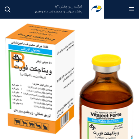
شرکت زرین پخش آوا
پخش سراسری محصولات دام و طیور