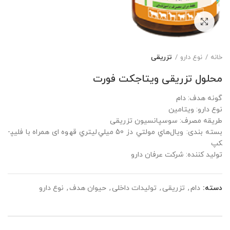
برای بزرگنمایی کلیک کنید
خانه
نوع دارو
تزریقی
محلول تزریقی ویتاجکت فورت
گونه هدف: دام
نوع دارو: ویتامین
طریقه مصرف: سوسپانسیون تزریقی
بسته بندی: ويال‌هاي مولتي دز 50 ميلي‌ليتري قهوه ای همراه با فليپ­
كپ
تولید کننده: شرکت عرفان دارو
دسته:
دام
,
تزریقی
,
تولیدات داخلی
,
حیوان هدف
,
نوع دارو