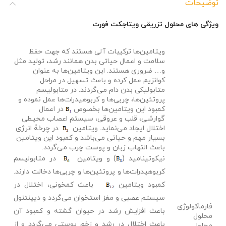
توضیحات
ویژگی های محلول تزریقی ویتاجکت فورت
ویتامین‌ها ترکیبات آلی هستند که جهت حفظ
سلامت و اعمال حیاتی بدن همانند رشد، تولید مثل
و… ضروری هستند. این ویتامین‌ها به ­عنوان
کوانزیم عمل کرده و باعث تسهیل در مراحل
متابولیکی بدن دام می‌گردند. در متابولیسم
پروتئین‌ها، چربی‌ها و کربوهیدرات‌ها عمل نموده و
کمبود این ویتامین‌ها بخصوص
در اعمال
گوارشی، قلب و عروقی، سیستم اعصاب محیطی
اختلال ایجاد می‌نماید. ویتامین
در چرخۀ انرژی
بسیار مهم و حیاتی می‌باشد و کمبود این ویتامین
باعث التهاب زبان و پوست چرب می‌گردد.
نیکوتینامید (
) و ویتامین
در متابولیسم
کربوهیدرات‌ها و پروتئین‌ها و چربی‌ها دخالت دارند.
کمبود ویتامین
باعث کم­خونی، اختلال در
سیستم عصبی و مغز استخوان می‌گردد و دی­پنتنول
فارماکولوژی
باعث افزایش رشد در حیوان گشته و کمبود آن
محلول
باعث اختلال در رشد و زخم پوستی می‌گردد و از
محلول