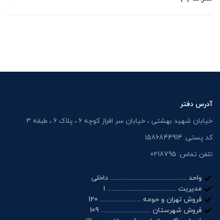
آدرس دفتر
خیابان شهید بهشتی ، خیابان سر افراز کوچه 6 ، پلاک 6 ، طبقه 3
کد پستی: 1586844914
تلفن تماس: 0218795
واحد .................................................... داخلی
مدیریت ............................................... 1
فروش تهران و حومه ............................ 120
فروش شهرستان .................................. 109