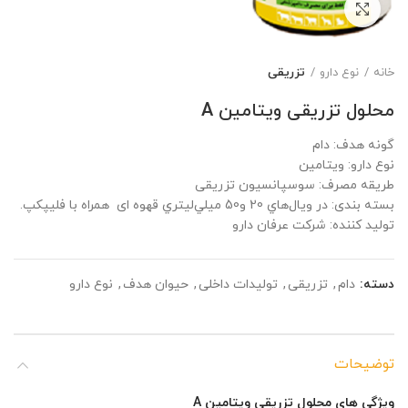
برای بزرگنمایی کلیک کنید
خانه
نوع دارو
تزریقی
محلول تزریقی ویتامین A
گونه هدف: دام
نوع دارو: ویتامین
طریقه مصرف: سوسپانسیون تزریقی
بسته بندی: در ويال‌هاي 20 و50 ميلي‌ليتري قهوه ای همراه با فليپ­كپ.
تولید کننده: شرکت عرفان دارو
دسته:
دام
,
تزریقی
,
تولیدات داخلی
,
حیوان هدف
,
نوع دارو
توضیحات
ویژگی های محلول تزریقی ویتامین A