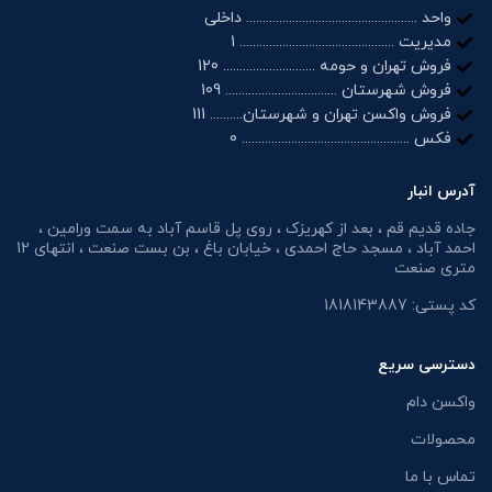
واحد .................................................... داخلی
مدیریت ............................................... 1
فروش تهران و حومه ............................ 120
فروش شهرستان .................................. 109
فروش واکسن تهران و شهرستان.......... 111
فکس ................................................... 0
آدرس انبار
جاده قدیم قم ، بعد از کهریزک ، روی پل قاسم آباد به سمت ورامین ،
احمد آباد ، مسجد حاج احمدی ، خیابان باغ ، بن بست صنعت ، انتهای 12
متری صنعت
کد پستی: 1818143887
دسترسی سریع
واکسن دام
محصولات
تماس با ما