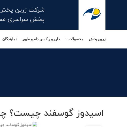
شرکت زرین پخش 
پخش سراسری محصو
زرین پخش
محصولات
دارو و واکسن دام و طیور
نمایندگان
اسیدوز گوسفند چیست؟ چه د