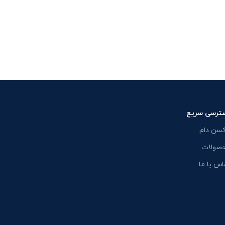
ترسی سریع
کسن دام
صولات
اس با ما