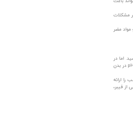
واند باعث
ار مشکلات
 مواد مضر
د. اما در
صورتی که اسیدوز شدید باشد، باید از طریق رگ، آب و الکترولیت هایی مانند بیکربنات سدیم به گوسفند تزریق شود تا تعادل pH در بدن
 را ارائه
 از فیبر،