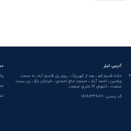
آدرس انبار
دس
جاده قدیم قم ، بعد از کهریزک ، روی پل قاسم آباد به سمت
وا
ورامین ، احمد آباد ، مسجد حاج احمدی ، خیابان باغ ، بن بست
مح
صنعت ، انتهای 12 متری صنعت
تم
کد پستی: 1818143887