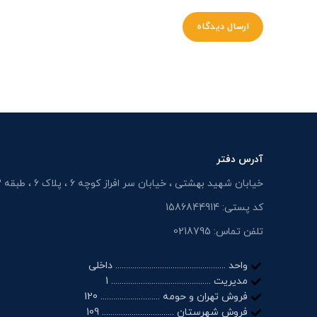
آدرس دفتر
خیابان شهید بهشتی ، خیابان سر افراز کوچه 6 ، پلاک 6 ، طبقه 3
کد پستی: 1586844914
تلفن تماس: 0218795
واحد .................................................... داخلی
مدیریت ............................................... 1
فروش تهران و حومه ............................ 120
فروش شهرستان .................................. 109