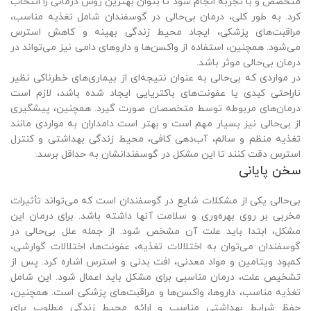
متخصص و با تجربه انجام شود تا بتوان بهترین روش درمانی را انتخاب
کرد. به طور کلی، درمان بی‌حالی در گوسفندان شامل تغذیه مناسب،
مراقبت‌های پزشکی، ایجاد محیط زندگی بهینه و کاهش استرس
می‌شود. همچنین، استفاده از واکسن‌ها و داروهای دامی نیز می‌تواند در
درمان بی‌حالی موثر باشد.
در مواردی که بی‌حالی به عنوان نتیجه‌ای از بیماری‌های خطرناکی نظیر
ناراحتی کبدی یا عفونت‌های باکتریایی ایجاد شده باشد، لازم است
درمان‌های مربوطه توسط متخصصان صورت گیرد. همچنین، پیشگیری
از بی‌حالی نیز بسیار مهم است و بهتر است دامداران به مواردی مانند
تغذیه منظم و سالم، آب‌دهی کافی، محیط زندگی بهداشتی و کنترل
استرس دقت کنند تا این مشکل در گوسفندانشان به حداقل برسد.
سخن پایانی
بی‌حالی یکی از مشکلات شایع در گوسفندان است که می‌تواند تأثیرات
مخربی بر روی بهره‌وری و سلامت آنها داشته باشد. برای درمان این
مشکل، ابتدا باید علت آن مشخص شود. از جمله علل بی‌حالی در
گوسفندان می‌توان به اختلالات تغذیه، عفونت‌ها، اختلالات گوارشی،
کمبود ویتامین و مواد معدنی، افت بدنی و استرس اشاره کرد. پس از
تشخیص علت، درمان مناسبی برای مشکل باید اعمال شود. این شامل
تغذیه مناسب، داروها، واکسن‌ها و مراقبت‌های پزشکی است. همچنین،
حفظ شرایط بهداشتی مناسب و ارائه محیط زندگی مطلوب برای