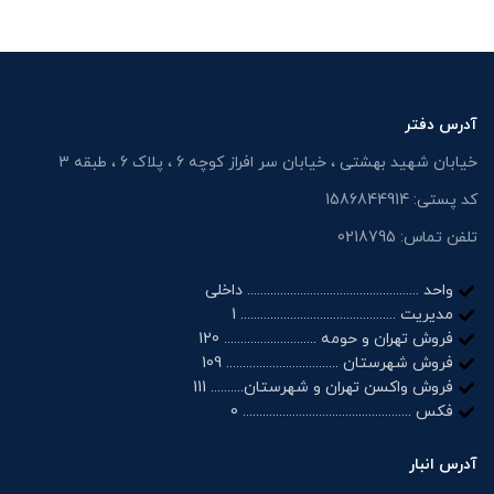
آدرس دفتر
خیابان شهید بهشتی ، خیابان سر افراز کوچه 6 ، پلاک 6 ، طبقه 3
کد پستی: 1586844914
تلفن تماس: 0218795
واحد .................................................... داخلی
مدیریت ............................................... 1
فروش تهران و حومه ............................ 120
فروش شهرستان .................................. 109
فروش واکسن تهران و شهرستان.......... 111
فکس ................................................... 0
آدرس انبار