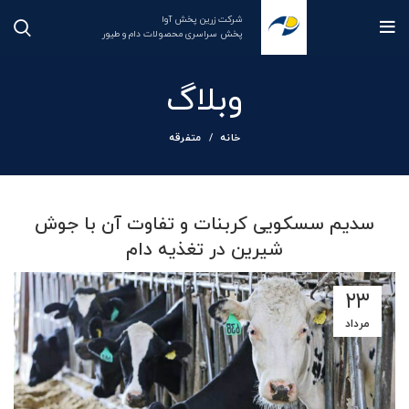
شرکت زرین پخش آوا
پخش سراسری محصولات دام و طیور
وبلاگ
خانه
متفرقه
سدیم سسکویی کربنات و تفاوت آن با جوش
شیرین در تغذیه دام
۲۳
مرداد