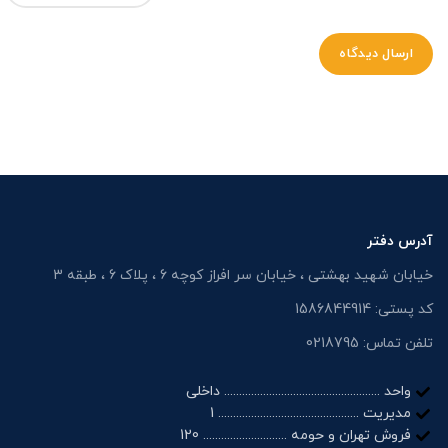
آدرس دفتر
خیابان شهید بهشتی ، خیابان سر افراز کوچه 6 ، پلاک 6 ، طبقه 3
کد پستی: 1586844914
تلفن تماس: 0218795
واحد .................................................... داخلی
مدیریت ............................................... 1
فروش تهران و حومه ............................ 120