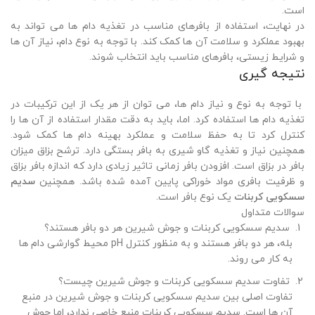
است.
در نهایت، استفاده از بافرهای مناسب در تغذیه دام ها می تواند به
بهبود عملکرد و سلامت آن ها کمک کند. با توجه به نوع دام، نیاز آن ها
و شرایط زیستی، بافرهای مناسب باید انتخاب شوند.
نتیجه گیری
با توجه به نوع و نیاز دام ها، می توان از هر یک از این ترکیبات در
تغذیه دام ها استفاده کرد. اما، باید به دقت مقدار استفاده از آن ها را
کنترل کرد تا به حفظ سلامت و عملکرد بهینه دام ها کمک شود.
همچنین نیاز و تغذیه گاو شیری به بافر بستگی دارد. ترشح بزاق میزان
بافر در بزاق است. افزودن بافر زمانی تاثیر زیادی دارد که اندازه بافر بزاق
و ظرفیت بافری مواد خوراکی پایین آمده شده باشد. همچنین
سدیم
سسکویی کربنات
یک نوع بافر است.
سوالات متداول
سدیم سسکویی کربنات و جوش شیرین هر دو بافر هستند؟
بله، هر دو بافر هستند و به منظور کنترل pH محیط گوارشی دام ها
به کار می روند.
تفاوت سدیم سسکویی کربنات و جوش شیرین چیست؟
تفاوت اصلی بین سدیم سسکویی کربنات و جوش شیرین در منبع
آن ها است. سدیم سسکویی کربنات منبع خاصی ندارد، اما جوش