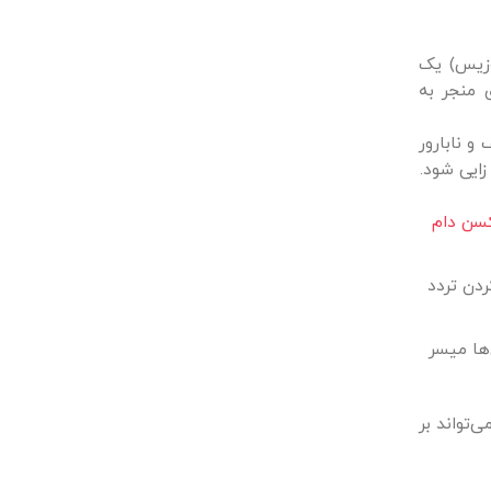
لوزیس) یک
اکتری منجر به
ف و نابارور
زایی شود.
سن‌ دام
دن تردد
تی بادی‌ها میسر
تواند بر