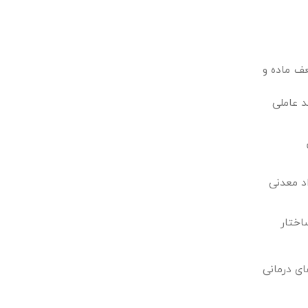
عف ماده و
د عاملی
اد معدنی
اختار
ای درمانی