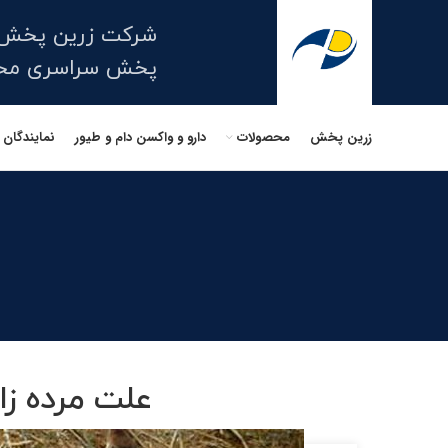
شرکت زرین پخش 
پخش سراسری محصو
زرین پخش
محصولات
دارو و واکسن دام و طیور
نمایندگان
علت مرده ز