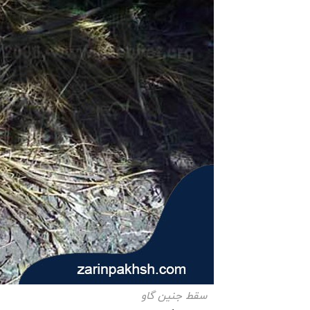
سقط جنین گاو