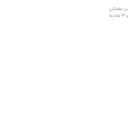
اب عضلانی
و توکسمی دارد. این بیماری بیشتر در گاوها، گاومیش و بزها رایج تر می باشد. زمان تزریق ساله یکبار می باشد و باید سن دام 3 ماه به