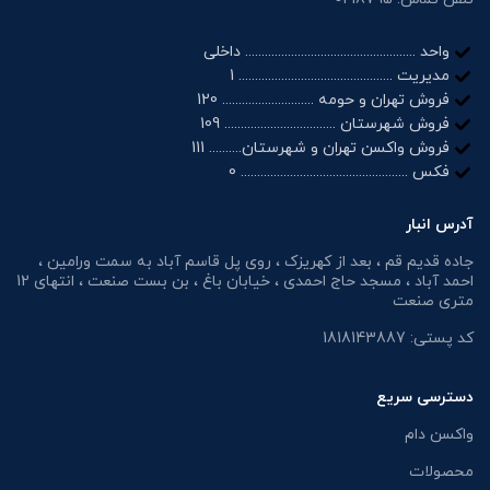
واحد .................................................... داخلی
مدیریت ............................................... 1
فروش تهران و حومه ............................ 120
فروش شهرستان .................................. 109
فروش واکسن تهران و شهرستان.......... 111
فکس ................................................... 0
آدرس انبار
جاده قدیم قم ، بعد از کهریزک ، روی پل قاسم آباد به سمت ورامین ،
احمد آباد ، مسجد حاج احمدی ، خیابان باغ ، بن بست صنعت ، انتهای 12
متری صنعت
کد پستی: 1818143887
دسترسی سریع
واکسن دام
محصولات