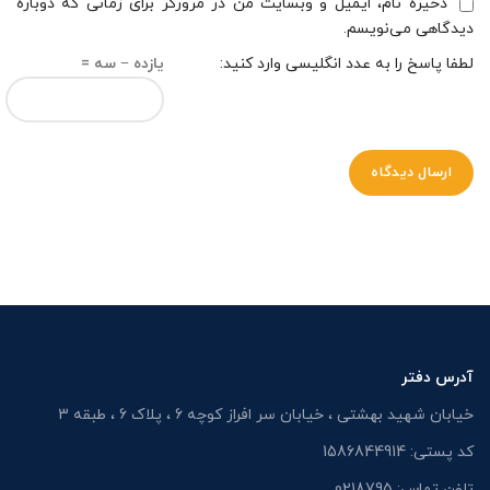
ذخیره نام، ایمیل و وبسایت من در مرورگر برای زمانی که دوباره
دیدگاهی می‌نویسم.
لطفا پاسخ را به عدد انگلیسی وارد کنید:
یازده − سه =
آدرس دفتر
خیابان شهید بهشتی ، خیابان سر افراز کوچه 6 ، پلاک 6 ، طبقه 3
کد پستی: 1586844914
تلفن تماس: 0218795