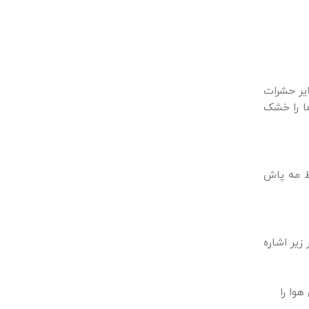
ایر حشرات
ها را خشک
ط مه پاش
جات داد در زیر اشاره
وا را