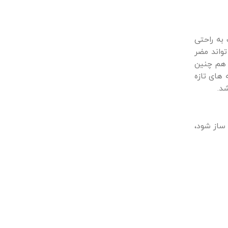
 به راحتی
تواند مضر
 هم چنین
های تازه
د.
 ساز شود،