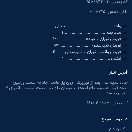
کد پستی: 1586844914
تلفن تماس: 0218795
واحد .................................................... داخلی
مدیریت ............................................... 1
فروش تهران و حومه ............................ 120
فروش شهرستان .................................. 109
فروش واکسن تهران و شهرستان.......... 111
فکس ................................................... 0
آدرس انبار
جاده قدیم قم ، بعد از کهریزک ، روی پل قاسم آباد به سمت ورامین ،
احمد آباد ، مسجد حاج احمدی ، خیابان باغ ، بن بست صنعت ، انتهای 12
متری صنعت
کد پستی: 1818143887
دسترسی سریع
واکسن دام